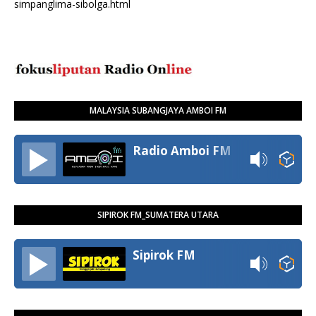
simpanglima-sibolga.html
MALAYSIA SUBANGJAYA AMBOI FM
Radio Amboi FM
SIPIROK FM_SUMATERA UTARA
Sipirok FM