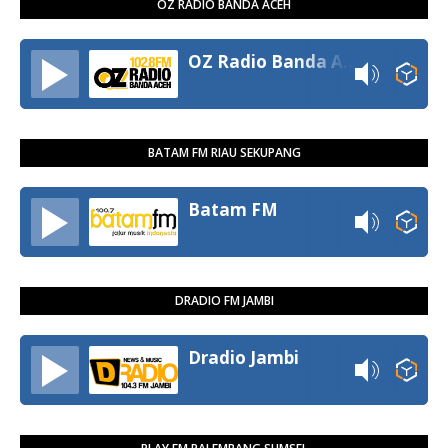
OZ RADIO BANDA ACEH
OZ Radio Banda Aceh
BATAM FM RIAU SEKUPANG
Batam FM
DRADIO FM JAMBI
Dradio Jambi