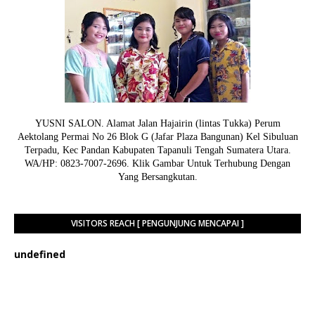
YUSNI SALON. Alamat Jalan Hajairin (lintas Tukka) Perum
Aektolang Permai No 26 Blok G (Jafar Plaza Bangunan) Kel Sibuluan
Terpadu, Kec Pandan Kabupaten Tapanuli Tengah Sumatera Utara.
WA/HP: 0823-7007-2696. Klik Gambar Untuk Terhubung Dengan
Yang Bersangkutan.
VISITORS REACH [ PENGUNJUNG MENCAPAI ]
u
n
d
e
f
n
e
d