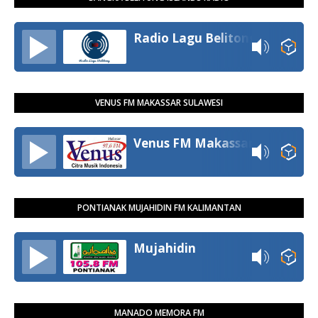
Radio Lagu Belitong
VENUS FM MAKASSAR SULAWESI
Venus FM Makassar
PONTIANAK MUJAHIDIN FM KALIMANTAN
Mujahidin
MANADO MEMORA FM