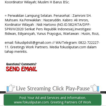
Koordinator Wilayah; Muslim H Barus BSc.
= Perwakilan Lampung Selatan. Penasehat : Zamroni SH.
Muhsani. Ka.Perwakilan : Nazaruddin. Kabiro: Ali Imron,
Kordinator Wilayah : Nidi Hartono (NO.ID.582/KTA/DPP-
SPRI/V/2020 Serikat Pers Republik Indonesia),Investigasi:
Ridwan, Ediyansyah, Yunus Prayogus, Wartawan : Husin, Rozi,
email: fokuslip6stt@gmail.com // WA/Telegram: 0822-722227-
11. Greetings Work Partners. Media fokusliputan.com dalam
tahap merintis.
Post Your Ad and Services and Information.
www.fokusliputan.com. Greeting Partners Of Work