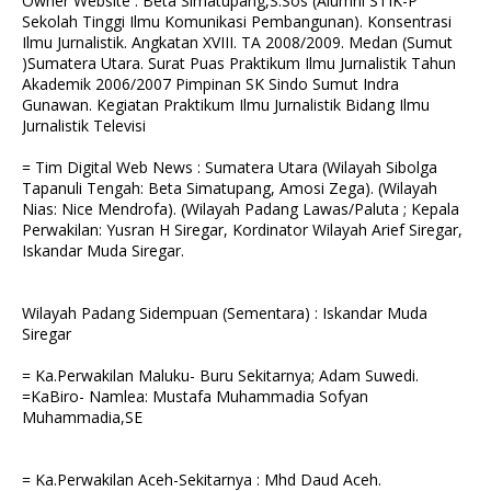
Owner Website : Beta Simatupang,S.Sos (Alumni STIK-P
Sekolah Tinggi Ilmu Komunikasi Pembangunan). Konsentrasi
Ilmu Jurnalistik. Angkatan XVIII. TA 2008/2009. Medan (Sumut
)Sumatera Utara. Surat Puas Praktikum Ilmu Jurnalistik Tahun
Akademik 2006/2007 Pimpinan SK Sindo Sumut Indra
Gunawan. Kegiatan Praktikum Ilmu Jurnalistik Bidang Ilmu
Jurnalistik Televisi
= Tim Digital Web News : Sumatera Utara (Wilayah Sibolga
Tapanuli Tengah: Beta Simatupang, Amosi Zega). (Wilayah
Nias: Nice Mendrofa). (Wilayah Padang Lawas/Paluta ; Kepala
Perwakilan: Yusran H Siregar, Kordinator Wilayah Arief Siregar,
Iskandar Muda Siregar.
Wilayah Padang Sidempuan (Sementara) : Iskandar Muda
Siregar
= Ka.Perwakilan Maluku- Buru Sekitarnya; Adam Suwedi.
=KaBiro- Namlea: Mustafa Muhammadia Sofyan
Muhammadia,SE
= Ka.Perwakilan Aceh-Sekitarnya : Mhd Daud Aceh.