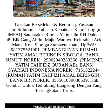
Gerakan Bersedekah & Berimfaq. Yayasan
JamilSolution, Jembatan Kebaikan. Kami Tunggu
IMFAQ Saudaraku. Rumah Yatim: Jln KH Dahlan
49 Blk Gang Abdul Majid Waruwu Kelurahan Aek
Manis Kota Sibolga Sumatera Utara. Hp/WA:
081375521001. PEMBANGUNAN RUMAH
YATIM AMAL BERINGIN SIBOLGA. BANK
SUMUT. NOREK : 29002040283366. (PEM RMH
YATIM TAHFIDZ QURAN AB). BANK
SYARIAH INDONESIA NOREK : 7151822244
(RUMAH YATIM TAHFIZH AMAL BERINGIN).
BANK BRI NOREK. 353501039038539. Klik
Gambar Untuk Terhubung Langsung Dengan Yang
Bersangkutan. Trims.
PUBLIC ADVERTISEMENT (FREE)