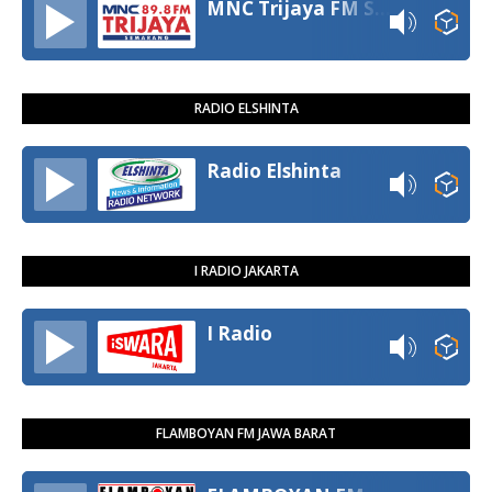
MNC Trijaya FM Semarang
RADIO ELSHINTA
Radio Elshinta
I RADIO JAKARTA
I Radio
FLAMBOYAN FM JAWA BARAT