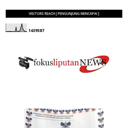
VISITORS REACH [ PENGUNJUNG MENCAPAI ]
1
4
3
9
5
8
7