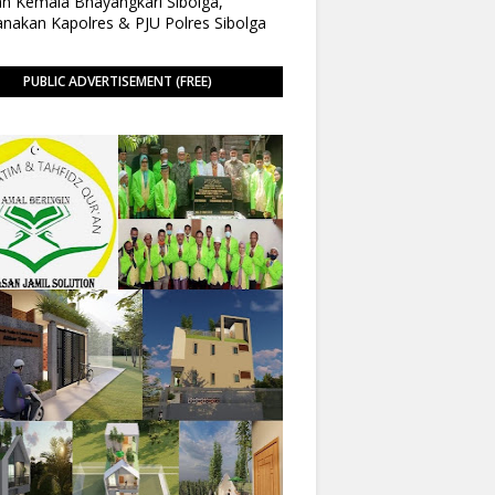
n Kemala Bhayangkari Sibolga,
anakan Kapolres & PJU Polres Sibolga
PUBLIC ADVERTISEMENT (FREE)