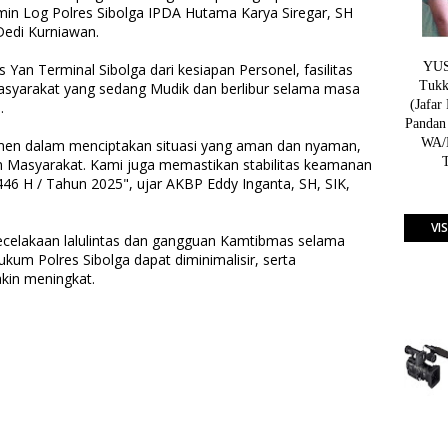
min Log Polres Sibolga IPDA Hutama Karya Siregar, SH
Dedi Kurniawan.
YUSN
Yan Terminal Sibolga dari kesiapan Personel, fasilitas
Tukk
syarakat yang sedang Mudik dan berlibur selama masa
(Jafar
.
Pandan
WA/H
itmen dalam menciptakan situasi yang aman dan nyaman,
n Masyarakat. Kami juga memastikan stabilitas keamanan
1446 H / Tahun 2025", ujar AKBP Eddy Inganta, SH, SIK,
VI
 kecelakaan lalulintas dan gangguan Kamtibmas selama
kum Polres Sibolga dapat diminimalisir, serta
akin meningkat.