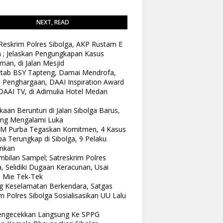
NEXT, READ
Reskrim Polres Sibolga, AKP Rustam E
n ; Jelaskan Pengungkapan Kasus
man, di Jalan Mesjid
tab BSY Tapteng, Damai Mendrofa,
 Penghargaan, DAAI Inspiration Award
DAAI TV, di Adimulia Hotel Medan
kaan Beruntun di Jalan Sibolga Barus,
ang Mengalami Luka
 M Purba Tegaskan Komitmen, 4 Kasus
a Terungkap di Sibolga, 9 Pelaku
nkan
bilan Sampel; Satreskrim Polres
a, Selidiki Dugaan Keracunan, Usai
 Mie Tek-Tek
 Keselamatan Berkendara, Satgas
 Polres Sibolga Sosialisasikan UU Lalu
Pengecekkan Langsung Ke SPPG