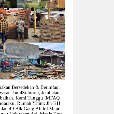
rakan Bersedekah & Berimfaq.
yasan JamilSolution, Jembatan
baikan. Kami Tunggu IMFAQ
udaraku. Rumah Yatim: Jln KH
hlan 49 Blk Gang Abdul Majid
uwu Kelurahan Aek Manis Kota