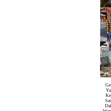
Ge
Ya
Ke
Sa
Da
War