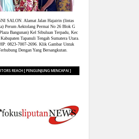
I SALON. Alamat Jalan Hajairin (lintas
a) Perum Aektolang Permai No 26 Blok G
 Plaza Bangunan) Kel Sibuluan Terpadu, Kec
 Kabupaten Tapanuli Tengah Sumatera Utara.
P: 0823-7007-2696. Klik Gambar Untuk
Terhubung Dengan Yang Bersangkutan.
SITORS REACH [ PENGUNJUNG MENCAPAI ]