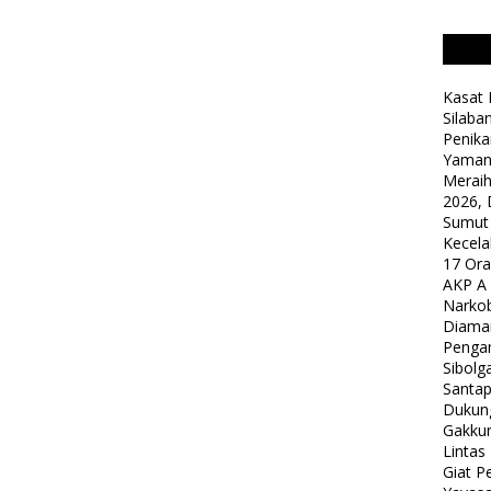
Kasat 
Silaba
Penika
Yaman
Meraih
2026, 
Sumut
Kecela
17 Or
AKP A
Narkob
Diama
Pengam
Sibolg
Santap
Dukung
Gakkum
Lintas
Giat 