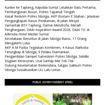
Kunker ke Tapteng, Kapolda Sumut Letakkan Batu Pertama,
Pembangunan Rusun, Polres Tapanuli Tengah
Kasat Reskrim Polres Sibolga, AKP Rustam E Silaban ; Jelaskan
Pengungkapan Kasus Penikaman, di Jalan Mesjid
Yamantab BSY Tapteng, Damai Mendrofa, Meraih
Penghargaan, DAAI Inspiration Award 2026, DAAI TV, di
Adimulia Hotel Medan Sumut
Kecelakaan Beruntun di Jalan Sibolga Barus, 17 Orang
Mengalami Luka
AKP A M Purba Tegaskan Komitmen, 4 Kasus Narkoba
Terungkap di Sibolga, 9 Pelaku Diamankan
Pengambilan Sampel; Satreskrim Polres Sibolga, Selidiki
Dugaan Keracunan, Usai Santap Mie Tek-Tek
Dukung Keselamatan Berkendara, Satgas Gakkum Polres
Sibolga Sosialisasikan UU Lalu Lintas
PUBLIC ADVERTISEMENT (FREE)