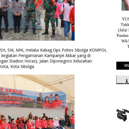
YUSN
Tukk
(Jafar
Pandan
WA/H
SH, SIK, MIK, melalui Kabag Ops Polres Sibolga KOMPOL
n, kegiatan Pengamanan Kampanye Akbar yang di
ngan Stadion Horas), Jalan Diponegoro Kelurahan
VI
ota, Kota Sibolga.