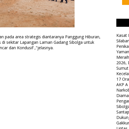
Kasat 
n pada area strategis diantaranya Panggung Hiburan,
Silaba
as di sekitar Lapangan Laman Gadang Sibolga untuk
Penika
car dan Kondusif ,"jelasnya.
Yaman
Meraih
2026, 
Sumut
Kecela
17 Or
AKP A
Narkob
Diama
Pengam
Sibolg
Santap
Dukung
Gakkum
Lintas