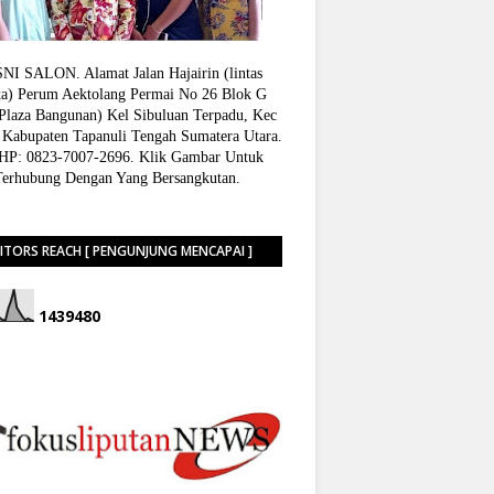
I SALON. Alamat Jalan Hajairin (lintas
a) Perum Aektolang Permai No 26 Blok G
 Plaza Bangunan) Kel Sibuluan Terpadu, Kec
 Kabupaten Tapanuli Tengah Sumatera Utara.
P: 0823-7007-2696. Klik Gambar Untuk
Terhubung Dengan Yang Bersangkutan.
SITORS REACH [ PENGUNJUNG MENCAPAI ]
1
4
3
9
4
8
0