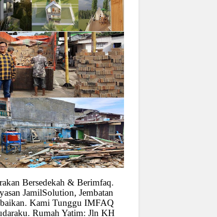
rakan Bersedekah & Berimfaq.
yasan JamilSolution, Jembatan
baikan. Kami Tunggu IMFAQ
udaraku. Rumah Yatim: Jln KH