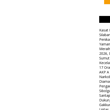
Kasat 
Silaba
Penika
Yaman
Meraih
2026, 
Sumut
Kecela
17 Or
AKP A
Narkob
Diama
Pengam
Sibolg
Santap
Dukung
Gakkum
Lintas