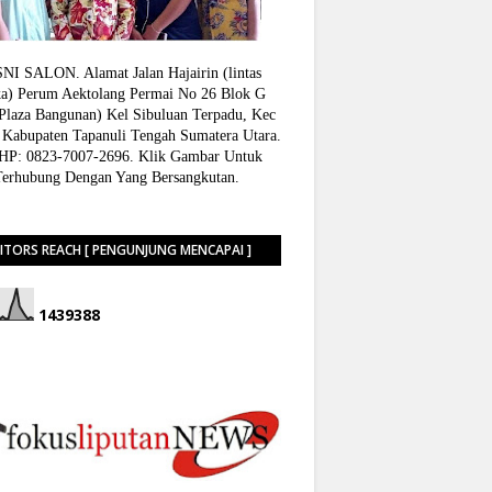
I SALON. Alamat Jalan Hajairin (lintas
a) Perum Aektolang Permai No 26 Blok G
 Plaza Bangunan) Kel Sibuluan Terpadu, Kec
 Kabupaten Tapanuli Tengah Sumatera Utara.
P: 0823-7007-2696. Klik Gambar Untuk
Terhubung Dengan Yang Bersangkutan.
SITORS REACH [ PENGUNJUNG MENCAPAI ]
1
4
3
9
3
8
8