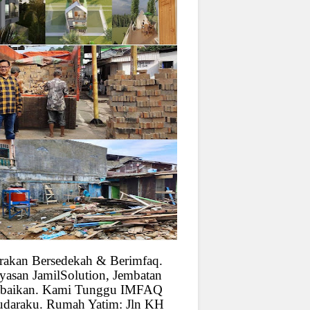
rakan Bersedekah & Berimfaq.
yasan JamilSolution, Jembatan
baikan. Kami Tunggu IMFAQ
udaraku. Rumah Yatim: Jln KH