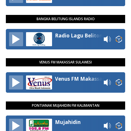
BANGKA BELITUNG ISLANDS RADIO
Radio Lagu Belitong
VENUS FM MAKASSAR SULAWESI
Venus FM Makassar
PONTIANAK MUJAHIDIN FM KALIMANTAN
Mujahidin