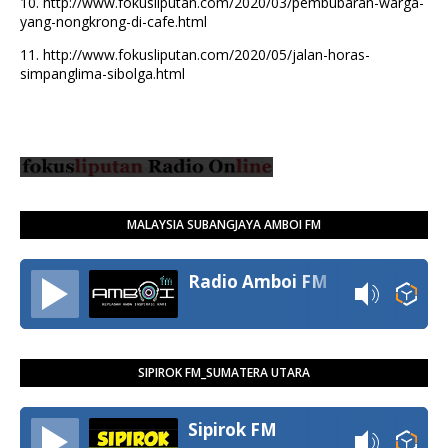
10.
http://www.fokusliputan.com/2020/03/pembubaran-warga-
yang-nongkrong-di-cafe.html
11.
http://www.fokusliputan.com/2020/05/jalan-horas-
simpanglima-sibolga.html
MALAYSIA SUBANGJAYA AMBOI FM
Radio Amboi FM
SIPIROK FM_SUMATERA UTARA
Sipirok FM