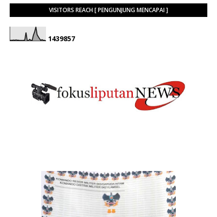
VISITORS REACH [ PENGUNJUNG MENCAPAI ]
1
4
3
9
8
5
7