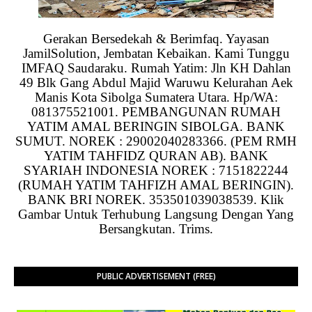
Gerakan Bersedekah & Berimfaq. Yayasan
JamilSolution, Jembatan Kebaikan. Kami Tunggu
IMFAQ Saudaraku. Rumah Yatim: Jln KH Dahlan
49 Blk Gang Abdul Majid Waruwu Kelurahan Aek
Manis Kota Sibolga Sumatera Utara. Hp/WA:
081375521001. PEMBANGUNAN RUMAH
YATIM AMAL BERINGIN SIBOLGA. BANK
SUMUT. NOREK : 29002040283366. (PEM RMH
YATIM TAHFIDZ QURAN AB). BANK
SYARIAH INDONESIA NOREK : 7151822244
(RUMAH YATIM TAHFIZH AMAL BERINGIN).
BANK BRI NOREK. 353501039038539. Klik
Gambar Untuk Terhubung Langsung Dengan Yang
Bersangkutan. Trims.
PUBLIC ADVERTISEMENT (FREE)