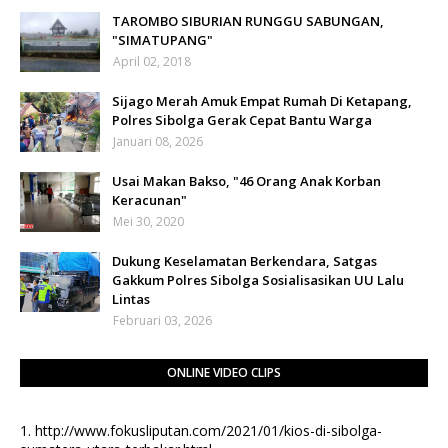
TAROMBO SIBURIAN RUNGGU SABUNGAN,
"SIMATUPANG"
April 02, 2018
Sijago Merah Amuk Empat Rumah Di Ketapang,
Polres Sibolga Gerak Cepat Bantu Warga
Januari 08, 2026
Usai Makan Bakso, "46 Orang Anak Korban
Keracunan"
Mei 30, 2020
Dukung Keselamatan Berkendara, Satgas
Gakkum Polres Sibolga Sosialisasikan UU Lalu
Lintas
Februari 03, 2026
ONLINE VIDEO CLIPS
1.
http://www.fokusliputan.com/2021/01/kios-di-sibolga-