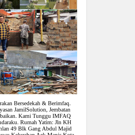
rakan Bersedekah & Berimfaq.
yasan JamilSolution, Jembatan
baikan. Kami Tunggu IMFAQ
udaraku. Rumah Yatim: Jln KH
hlan 49 Blk Gang Abdul Majid
uwu Kelurahan Aek Manis Kota