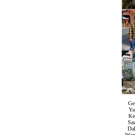
Ge
Ya
Ke
Sa
Da
War