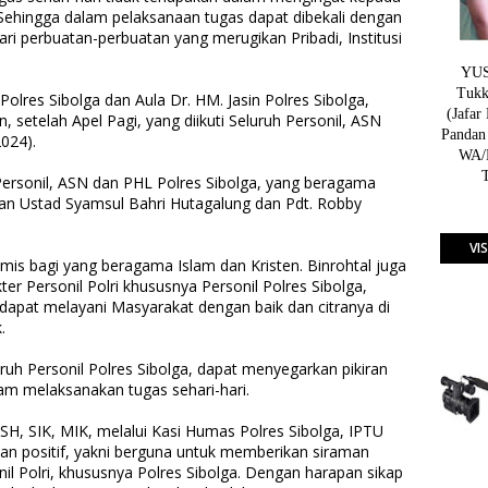
Sehingga dalam pelaksanaan tugas dapat dibekali dengan
dari perbuatan-perbuatan yang merugikan Pribadi, Institusi
YUSN
Tukk
Polres Sibolga dan Aula Dr. HM. Jasin Polres Sibolga,
(Jafar
, setelah Apel Pagi, yang diikuti Seluruh Personil, ASN
Pandan
2024).
WA/H
h Personil, ASN dan PHL Polres Sibolga, yang beragama
akan Ustad Syamsul Bahri Hutagalung dan Pdt. Robby
VI
Kamis bagi yang beragama Islam dan Kristen. Binrohtal juga
r Personil Polri khususnya Personil Polres Sibolga,
 dapat melayani Masyarakat dengan baik dan citranya di
.
uruh Personil Polres Sibolga, dapat menyegarkan pikiran
lam melaksanakan tugas sehari-hari.
H, SIK, MIK, melalui Kasi Humas Polres Sibolga, IPTU
uan positif, yakni berguna untuk memberikan siraman
il Polri, khususnya Polres Sibolga. Dengan harapan sikap