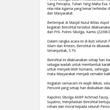
Sang Pencipta, Tuhan Yang Maha Esa. 
nilai-nilai Agama yang benar terhindar 
dan Masyarakat.
Bertempat di Masjid Nurul Ikhlas Aspol 
kegiatan Binrohtal tersebut dilaksanakan
dan PHL Polres Sibolga, Kamis (22/08/
Dalam rangka acara ini di ikuti seluru
Islam dan Kristen, Binrohtal ini dibaw
Simanjuntak, S.Th.
Binrohtal ini dilaksanakan setiap hari 
sebagai wadah untuk membentuk karakte
untuk menjadi lebih humanis, sehingga
mata Masyarakat menjadi semakin baik
Kegiatan semacam ini wajib diikuti, sel
Personil yang setiap hari disibukkan da
Kapolres Sibolga AKBP Achmad Fauzy, S
Suyatno, menjelaskan Binrohtal bertuj
rohani dan moral kepada seluruh Person