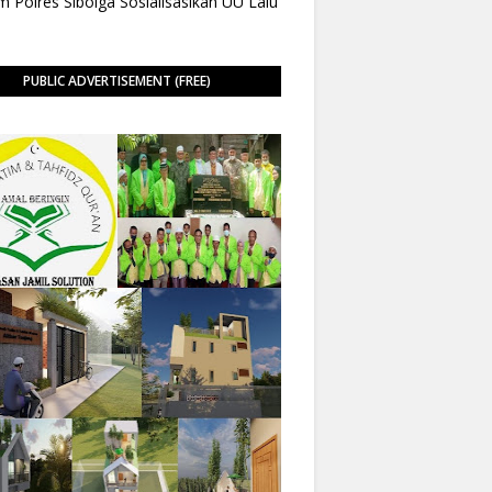
 Polres Sibolga Sosialisasikan UU Lalu
PUBLIC ADVERTISEMENT (FREE)