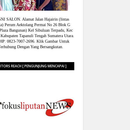
I SALON. Alamat Jalan Hajairin (lintas
a) Perum Aektolang Permai No 26 Blok G
 Plaza Bangunan) Kel Sibuluan Terpadu, Kec
 Kabupaten Tapanuli Tengah Sumatera Utara.
P: 0823-7007-2696. Klik Gambar Untuk
Terhubung Dengan Yang Bersangkutan.
SITORS REACH [ PENGUNJUNG MENCAPAI ]