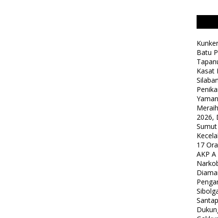
Kunker
Batu P
Tapanu
Kasat 
Silaba
Penika
Yaman
Meraih
2026, 
Sumut
Kecela
17 Or
AKP A
Narkob
Diama
Pengam
Sibolg
Santap
Dukung