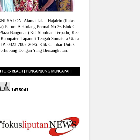
I SALON. Alamat Jalan Hajairin (lintas
a) Perum Aektolang Permai No 26 Blok G
 Plaza Bangunan) Kel Sibuluan Terpadu, Kec
 Kabupaten Tapanuli Tengah Sumatera Utara.
P: 0823-7007-2696. Klik Gambar Untuk
Terhubung Dengan Yang Bersangkutan.
SITORS REACH [ PENGUNJUNG MENCAPAI ]
1
4
3
8
0
4
1