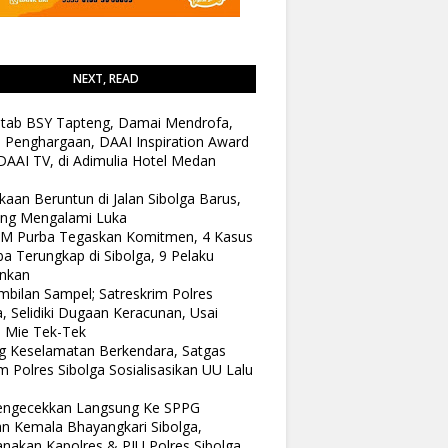
NEXT, READ
tab BSY Tapteng, Damai Mendrofa,
 Penghargaan, DAAI Inspiration Award
DAAI TV, di Adimulia Hotel Medan
kaan Beruntun di Jalan Sibolga Barus,
ang Mengalami Luka
 M Purba Tegaskan Komitmen, 4 Kasus
a Terungkap di Sibolga, 9 Pelaku
nkan
bilan Sampel; Satreskrim Polres
a, Selidiki Dugaan Keracunan, Usai
 Mie Tek-Tek
 Keselamatan Berkendara, Satgas
 Polres Sibolga Sosialisasikan UU Lalu
Pengecekkan Langsung Ke SPPG
n Kemala Bhayangkari Sibolga,
anakan Kapolres & PJU Polres Sibolga