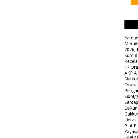
Yaman
Meraih
2026, 
Sumut
Kecela
17 Or
AKP A
Narkob
Diama
Pengam
Sibolg
Santap
Dukung
Gakkum
Lintas
Giat 
Yayasa
Dilaks