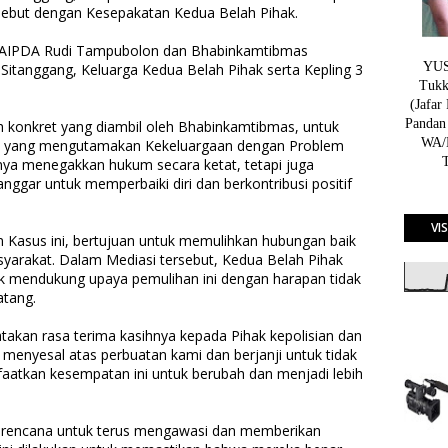
ebut dengan Kesepakatan Kedua Belah Pihak.
C AIPDA Rudi Tampubolon dan Bhabinkamtibmas
YUSN
Sitanggang, Keluarga Kedua Belah Pihak serta Kepling 3
Tukk
(Jafar
Pandan
h konkret yang diambil oleh Bhabinkamtibmas, untuk
WA/H
 yang mengutamakan Kekeluargaan dengan Problem
anya menegakkan hukum secara ketat, tetapi juga
ggar untuk memperbaiki diri dan berkontribusi positif
VI
m Kasus ini, bertujuan untuk memulihkan hubungan baik
yarakat. Dalam Mediasi tersebut, Kedua Belah Pihak
 mendukung upaya pemulihan ini dengan harapan tidak
atang.
takan rasa terima kasihnya kepada Pihak kepolisian dan
menyesal atas perbuatan kami dan berjanji untuk tidak
aatkan kesempatan ini untuk berubah dan menjadi lebih
 berencana untuk terus mengawasi dan memberikan