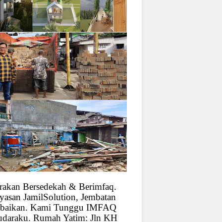
rakan Bersedekah & Berimfaq.
yasan JamilSolution, Jembatan
baikan. Kami Tunggu IMFAQ
udaraku. Rumah Yatim: Jln KH