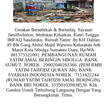
Gerakan Bersedekah & Berimfaq. Yayasan
JamilSolution, Jembatan Kebaikan. Kami Tunggu
IMFAQ Saudaraku. Rumah Yatim: Jln KH Dahlan
49 Blk Gang Abdul Majid Waruwu Kelurahan Aek
Manis Kota Sibolga Sumatera Utara. Hp/WA:
081375521001. PEMBANGUNAN RUMAH
YATIM AMAL BERINGIN SIBOLGA. BANK
SUMUT. NOREK : 29002040283366. (PEM RMH
YATIM TAHFIDZ QURAN AB). BANK
SYARIAH INDONESIA NOREK : 7151822244
(RUMAH YATIM TAHFIZH AMAL BERINGIN).
BANK BRI NOREK. 353501039038539. Klik
Gambar Untuk Terhubung Langsung Dengan Yang
Bersangkutan. Trims.