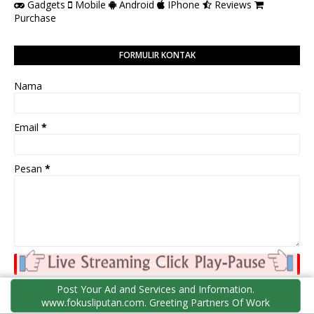
Gadgets
Mobile
Android
IPhone
Reviews
Purchase
FORMULIR KONTAK
Nama
Email
*
Pesan
*
Post Your Ad and Services and Information.
www.fokusliputan.com. Greeting Partners Of Work
PEDOMAN PEMBERITAAN MEDIA SIBER