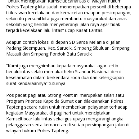
“Untuk menciptakan Kamseltibcarlantas di wilayah hukum
Polres Tapteng kita sudah menempatkan personil di beberapa
titik rawan kecelakaan dan kemacetan maupun persimpangan,
selain itu personil kita juga membantu masyarakat dan anak
sekolah yang hendak menyeberangi jalan raya agar tidak
terjadi kecelakaan lalu lintas” ucap Kasat Lantas.
Adapun contoh lokasi di depan SD Santa Melania di Jalan
Padang Sidempuan, Kec. Sarudik, Simpang Sibuluan, Simpang
Matauli dan Simpang Pondok Batu Sarudik
“Kami juga menghimbau kepada masyarakat agar tertib
berlalulintas selalu memakai helm Standar Nasional demi
keselamatan dalam berkendara roda dua dan kelengkapan
surat kendaraannya” tuturnya
Pos padat pagi atau Strong Point ini merupakan salah satu
Program Prioritas Kapolda Sumut dan dilaksanakan Polres
Tapteng secara rutin untuk memberikan pelayanan terhadap
kegiatan Masyarakat di pagi hari untuk menciptakan
Kamseltibcar lalu lintas sekaligus upaya mengurangi angka
pelanggaran serta kemacetan di setiap persimpangan jalan di
wilayah hukum Polres Tapteng.