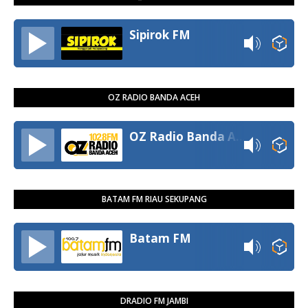
Sipirok FM
OZ RADIO BANDA ACEH
OZ Radio Banda Aceh
BATAM FM RIAU SEKUPANG
Batam FM
DRADIO FM JAMBI