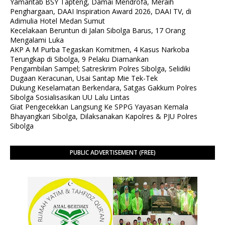
Yamantab BSY Tapteng, Damai Mendrofa, Meraih
Penghargaan, DAAI Inspiration Award 2026, DAAI TV, di
Adimulia Hotel Medan Sumut
Kecelakaan Beruntun di Jalan Sibolga Barus, 17 Orang
Mengalami Luka
AKP A M Purba Tegaskan Komitmen, 4 Kasus Narkoba
Terungkap di Sibolga, 9 Pelaku Diamankan
Pengambilan Sampel; Satreskrim Polres Sibolga, Selidiki
Dugaan Keracunan, Usai Santap Mie Tek-Tek
Dukung Keselamatan Berkendara, Satgas Gakkum Polres
Sibolga Sosialisasikan UU Lalu Lintas
Giat Pengecekkan Langsung Ke SPPG Yayasan Kemala
Bhayangkari Sibolga, Dilaksanakan Kapolres & PJU Polres
Sibolga
PUBLIC ADVERTISEMENT (FREE)