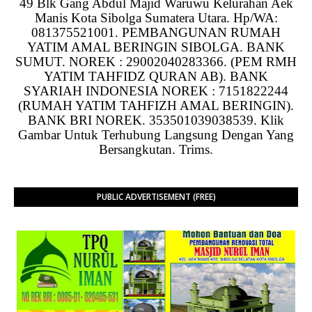
49 Blk Gang Abdul Majid Waruwu Kelurahan Aek
Manis Kota Sibolga Sumatera Utara. Hp/WA:
081375521001. PEMBANGUNAN RUMAH
YATIM AMAL BERINGIN SIBOLGA. BANK
SUMUT. NOREK : 29002040283366. (PEM RMH
YATIM TAHFIDZ QURAN AB). BANK
SYARIAH INDONESIA NOREK : 7151822244
(RUMAH YATIM TAHFIZH AMAL BERINGIN).
BANK BRI NOREK. 353501039038539. Klik
Gambar Untuk Terhubung Langsung Dengan Yang
Bersangkutan. Trims.
PUBLIC ADVERTISEMENT (FREE)