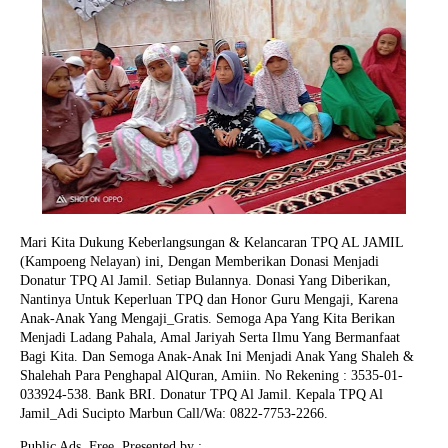
Mari Kita Dukung Keberlangsungan & Kelancaran TPQ AL JAMIL
(Kampoeng Nelayan) ini, Dengan Memberikan Donasi Menjadi
Donatur TPQ Al Jamil. Setiap Bulannya. Donasi Yang Diberikan,
Nantinya Untuk Keperluan TPQ dan Honor Guru Mengaji, Karena
Anak-Anak Yang Mengaji_Gratis. Semoga Apa Yang Kita Berikan
Menjadi Ladang Pahala, Amal Jariyah Serta Ilmu Yang Bermanfaat
Bagi Kita. Dan Semoga Anak-Anak Ini Menjadi Anak Yang Shaleh &
Shalehah Para Penghapal AlQuran, Amiin.
No Rekening : 3535-01-
033924-538. Bank BRI. Donatur TPQ Al Jamil. Kepala TPQ Al
Jamil_Adi Sucipto Marbun Call/Wa: 0822-7753-2266.
Public Ads. Free. Presented by :