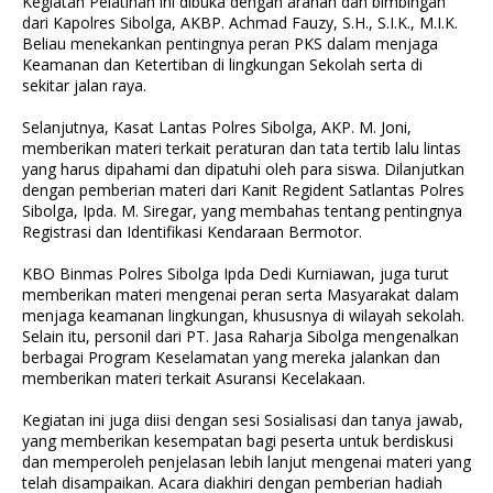
Kegiatan Pelatihan ini dibuka dengan arahan dan bimbingan
dari Kapolres Sibolga, AKBP. Achmad Fauzy, S.H., S.I.K., M.I.K.
Beliau menekankan pentingnya peran PKS dalam menjaga
Keamanan dan Ketertiban di lingkungan Sekolah serta di
sekitar jalan raya.
Selanjutnya, Kasat Lantas Polres Sibolga, AKP. M. Joni,
memberikan materi terkait peraturan dan tata tertib lalu lintas
yang harus dipahami dan dipatuhi oleh para siswa. Dilanjutkan
dengan pemberian materi dari Kanit Regident Satlantas Polres
Sibolga, Ipda. M. Siregar, yang membahas tentang pentingnya
Registrasi dan Identifikasi Kendaraan Bermotor.
KBO Binmas Polres Sibolga Ipda Dedi Kurniawan, juga turut
memberikan materi mengenai peran serta Masyarakat dalam
menjaga keamanan lingkungan, khususnya di wilayah sekolah.
Selain itu, personil dari PT. Jasa Raharja Sibolga mengenalkan
berbagai Program Keselamatan yang mereka jalankan dan
memberikan materi terkait Asuransi Kecelakaan.
Kegiatan ini juga diisi dengan sesi Sosialisasi dan tanya jawab,
yang memberikan kesempatan bagi peserta untuk berdiskusi
dan memperoleh penjelasan lebih lanjut mengenai materi yang
telah disampaikan. Acara diakhiri dengan pemberian hadiah