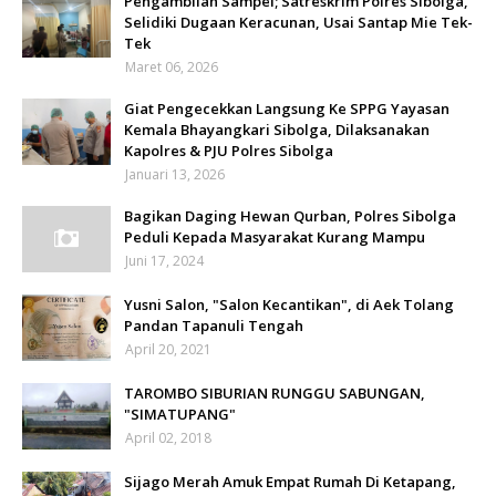
Pengambilan Sampel; Satreskrim Polres Sibolga,
Selidiki Dugaan Keracunan, Usai Santap Mie Tek-
Tek
Maret 06, 2026
Giat Pengecekkan Langsung Ke SPPG Yayasan
Kemala Bhayangkari Sibolga, Dilaksanakan
Kapolres & PJU Polres Sibolga
Januari 13, 2026
Bagikan Daging Hewan Qurban, Polres Sibolga
Peduli Kepada Masyarakat Kurang Mampu
Juni 17, 2024
Yusni Salon, "Salon Kecantikan", di Aek Tolang
Pandan Tapanuli Tengah
April 20, 2021
TAROMBO SIBURIAN RUNGGU SABUNGAN,
"SIMATUPANG"
April 02, 2018
Sijago Merah Amuk Empat Rumah Di Ketapang,