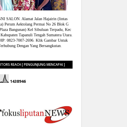
I SALON. Alamat Jalan Hajairin (lintas
a) Perum Aektolang Permai No 26 Blok G
 Plaza Bangunan) Kel Sibuluan Terpadu, Kec
 Kabupaten Tapanuli Tengah Sumatera Utara.
P: 0823-7007-2696. Klik Gambar Untuk
Terhubung Dengan Yang Bersangkutan.
SITORS REACH [ PENGUNJUNG MENCAPAI ]
1
4
3
8
9
4
6