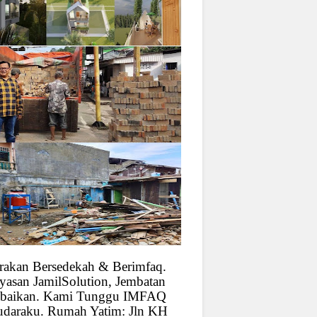
rakan Bersedekah & Berimfaq.
yasan JamilSolution, Jembatan
baikan. Kami Tunggu IMFAQ
udaraku. Rumah Yatim: Jln KH