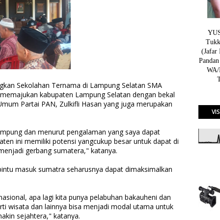
YUSN
Tukk
(Jafar
Pandan
WA/H
ngkan Sekolahan Ternama di Lampung Selatan SMA
 memajukan kabupaten Lampung Selatan dengan bekal
Umum Partai PAN, Zulkifli Hasan yang juga merupakan
VI
di lampung dan menurut pengalaman yang saya dapat
ten ini memiliki potensi yangcukup besar untuk dapat di
menjadi gerbang sumatera," katanya.
pintu masuk sumatra seharusnya dapat dimaksimalkan
asional, apa lagi kita punya pelabuhan bakauheni dan
erti wisata dan lainnya bisa menjadi modal utama untuk
in sejahtera," katanya.