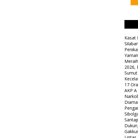
Kasat 
Silaba
Penika
Yaman
Meraih
2026, 
Sumut
Kecela
17 Or
AKP A
Narkob
Diama
Pengam
Sibolg
Santap
Dukung
Gakkum
Lintas