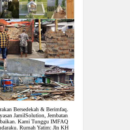
rakan Bersedekah & Berimfaq.
yasan JamilSolution, Jembatan
baikan. Kami Tunggu IMFAQ
udaraku. Rumah Yatim: Jln KH