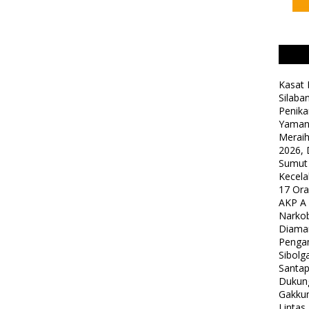
Kasat 
Silaba
Penika
Yaman
Meraih
2026, 
Sumut
Kecela
17 Or
AKP A
Narkob
Diama
Pengam
Sibolg
Santap
Dukung
Gakkum
Lintas