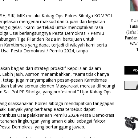
SH, SIK, MIK melalui Kabag Ops Polres Sibolga KOMPOL
YUSN
njelasan mengenai maksud dan tujuan dari kegiatan
Tukk
yang digelar. "Kami bertekad untuk menciptakan rasa
(Jafar
lga Usai berlangsungnya Pesta Demokrasi / Pemilu
Pandan
bungan Tiga Pilar dan Razia ini bertujuan untuk
WA/H
 Kamtibmas yang dapat terjadi di wilayah kami serta
 Usai Pesta Demokrasi / Pemilu 2024, tanpa
kan bagian dari strategi proaktif Kepolisian dalam
VI
ga. Lebih jauh, Asmon menambahkan, "Kami tidak hanya
n, tetapi juga menyampaikan pesan-pesan Kamtibmas
tikan bahwa semua elemen Masyarakat merasa dilindungi
n Sat Pol PP Sibolga, yang profesional." Ujar Kabag Ops.
 yang dilaksanakan Polres Sibolga mendapatkan tanggapan
ihak. Banyak yang berharap Razia tersebut dapat
ontribusi Usai pelaksanaan Pemilu 2024/Pesta Demokrasi
tahanan lingkungan yang aman diakui sebagai faktor
/Pesta Demokrasi yang bertanggung jawab.