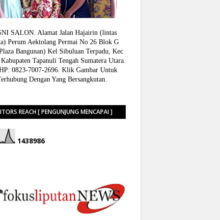
I SALON. Alamat Jalan Hajairin (lintas
a) Perum Aektolang Permai No 26 Blok G
 Plaza Bangunan) Kel Sibuluan Terpadu, Kec
 Kabupaten Tapanuli Tengah Sumatera Utara.
P: 0823-7007-2696. Klik Gambar Untuk
Terhubung Dengan Yang Bersangkutan.
SITORS REACH [ PENGUNJUNG MENCAPAI ]
1
4
3
8
9
8
6