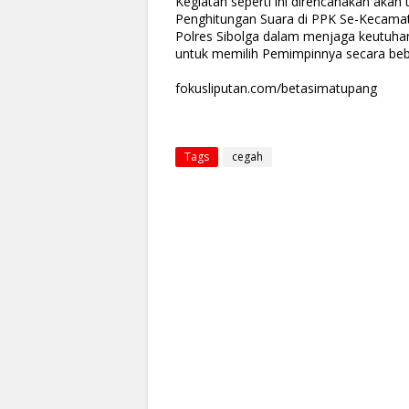
Kegiatan seperti ini direncanakan akan
Penghitungan Suara di PPK Se-Kecamata
Polres Sibolga dalam menjaga keutuha
untuk memilih Pemimpinnya secara beb
fokusliputan.com/betasimatupang
Tags
cegah