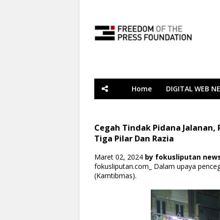
Home
DIGITAL WEB N
Cegah Tindak Pidana Jalanan, 
Tiga Pilar Dan Razia
Maret 02, 2024
by
fokusliputan new
fokusliputan.com_ Dalam upaya pence
(Kamtibmas).