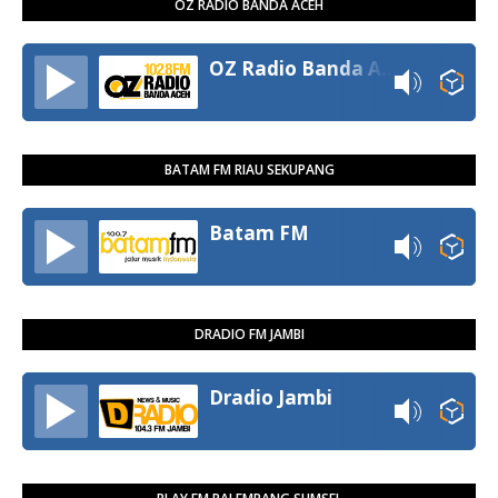
OZ RADIO BANDA ACEH
OZ Radio Banda Aceh
BATAM FM RIAU SEKUPANG
Batam FM
DRADIO FM JAMBI
Dradio Jambi