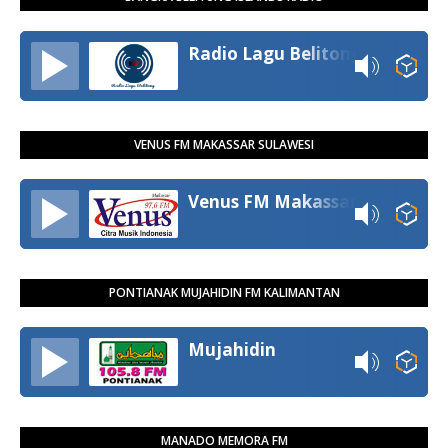
Radio Lagu Belitong
VENUS FM MAKASSAR SULAWESI
Venus FM Makassar
PONTIANAK MUJAHIDIN FM KALIMANTAN
Mujahidin
MANADO MEMORA FM