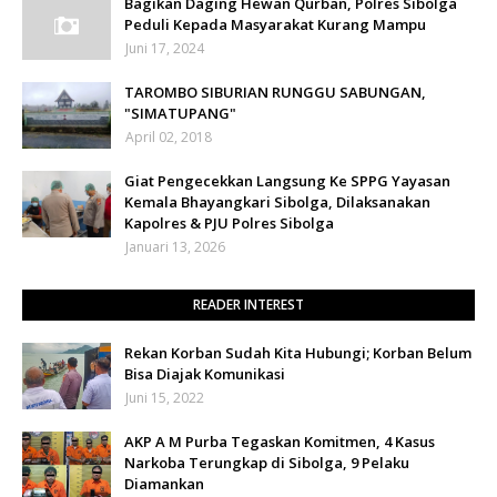
Bagikan Daging Hewan Qurban, Polres Sibolga
Peduli Kepada Masyarakat Kurang Mampu
Juni 17, 2024
TAROMBO SIBURIAN RUNGGU SABUNGAN,
"SIMATUPANG"
April 02, 2018
Giat Pengecekkan Langsung Ke SPPG Yayasan
Kemala Bhayangkari Sibolga, Dilaksanakan
Kapolres & PJU Polres Sibolga
Januari 13, 2026
READER INTEREST
Rekan Korban Sudah Kita Hubungi; Korban Belum
Bisa Diajak Komunikasi
Juni 15, 2022
AKP A M Purba Tegaskan Komitmen, 4 Kasus
Narkoba Terungkap di Sibolga, 9 Pelaku
Diamankan