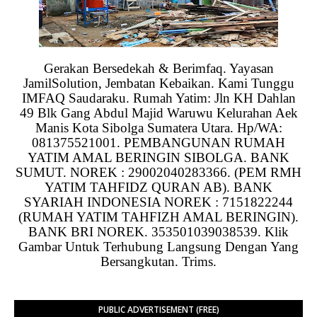
Gerakan Bersedekah & Berimfaq. Yayasan
JamilSolution, Jembatan Kebaikan. Kami Tunggu
IMFAQ Saudaraku. Rumah Yatim: Jln KH Dahlan
49 Blk Gang Abdul Majid Waruwu Kelurahan Aek
Manis Kota Sibolga Sumatera Utara. Hp/WA:
081375521001. PEMBANGUNAN RUMAH
YATIM AMAL BERINGIN SIBOLGA. BANK
SUMUT. NOREK : 29002040283366. (PEM RMH
YATIM TAHFIDZ QURAN AB). BANK
SYARIAH INDONESIA NOREK : 7151822244
(RUMAH YATIM TAHFIZH AMAL BERINGIN).
BANK BRI NOREK. 353501039038539. Klik
Gambar Untuk Terhubung Langsung Dengan Yang
Bersangkutan. Trims.
PUBLIC ADVERTISEMENT (FREE)