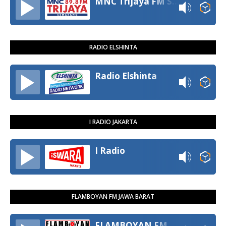
MNC Trijaya FM Semarang
RADIO ELSHINTA
Radio Elshinta
I RADIO JAKARTA
I Radio
FLAMBOYAN FM JAWA BARAT
FLAMBOYAN FM