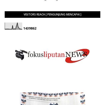
VISITORS REACH [ PENGUNJUNG MENCAPAI ]
1
4
3
9
8
6
2