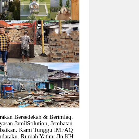
rakan Bersedekah & Berimfaq.
yasan JamilSolution, Jembatan
baikan. Kami Tunggu IMFAQ
udaraku. Rumah Yatim: Jln KH