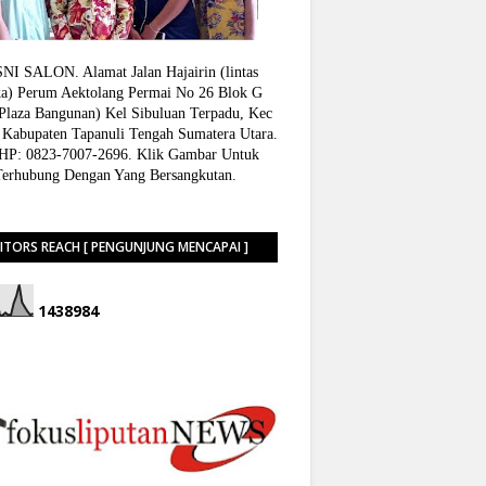
I SALON. Alamat Jalan Hajairin (lintas
a) Perum Aektolang Permai No 26 Blok G
 Plaza Bangunan) Kel Sibuluan Terpadu, Kec
 Kabupaten Tapanuli Tengah Sumatera Utara.
P: 0823-7007-2696. Klik Gambar Untuk
Terhubung Dengan Yang Bersangkutan.
SITORS REACH [ PENGUNJUNG MENCAPAI ]
1
4
3
8
9
8
4