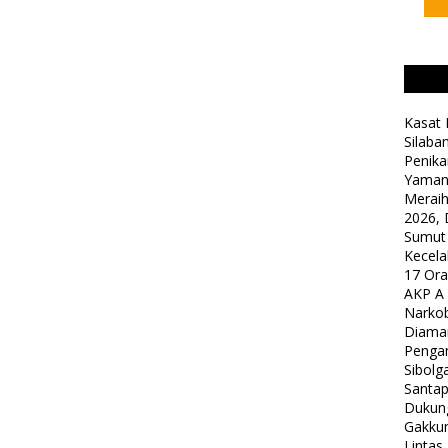
Kasat 
Silaba
Penika
Yaman
Meraih
2026, 
Sumut
Kecela
17 Or
AKP A
Narkob
Diama
Pengam
Sibolg
Santap
Dukung
Gakkum
Lintas