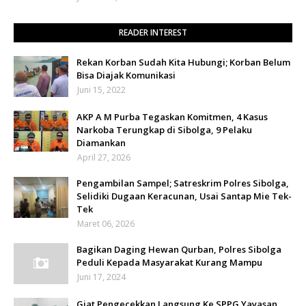
READER INTEREST
Rekan Korban Sudah Kita Hubungi; Korban Belum
Bisa Diajak Komunikasi
Juni 15, 2022
AKP A M Purba Tegaskan Komitmen, 4 Kasus
Narkoba Terungkap di Sibolga, 9 Pelaku
Diamankan
April 27, 2026
Pengambilan Sampel; Satreskrim Polres Sibolga,
Selidiki Dugaan Keracunan, Usai Santap Mie Tek-
Tek
Maret 06, 2026
Bagikan Daging Hewan Qurban, Polres Sibolga
Peduli Kepada Masyarakat Kurang Mampu
Juni 17, 2024
Giat Pengecekkan Langsung Ke SPPG Yayasan