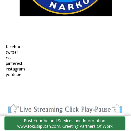
facebook
twitter
rss
pinterest
instagram
youtube
Post Your Ad and Services and Information.
www.fokusliputan.com. Greeting Partners Of Work