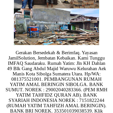
Gerakan Bersedekah & Berimfaq. Yayasan
JamilSolution, Jembatan Kebaikan. Kami Tunggu
IMFAQ Saudaraku. Rumah Yatim: Jln KH Dahlan
49 Blk Gang Abdul Majid Waruwu Kelurahan Aek
Manis Kota Sibolga Sumatera Utara. Hp/WA:
081375521001. PEMBANGUNAN RUMAH
YATIM AMAL BERINGIN SIBOLGA. BANK
SUMUT. NOREK : 29002040283366. (PEM RMH
YATIM TAHFIDZ QURAN AB). BANK
SYARIAH INDONESIA NOREK : 7151822244
(RUMAH YATIM TAHFIZH AMAL BERINGIN).
BANK BRI NOREK. 353501039038539. Klik